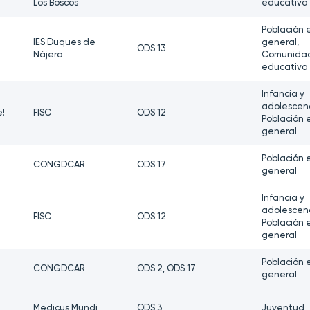
Los Boscos
educativa
Población 
IES Duques de
general,
ODS 13
Nájera
Comunida
educativa
Infancia y
adolescenc
e!
FISC
ODS 12
Población 
general
Población 
CONGDCAR
ODS 17
general
Infancia y
adolescenc
FISC
ODS 12
Población 
general
Población 
CONGDCAR
ODS 2, ODS 17
general
Medicus Mundi
ODS 3
Juventud