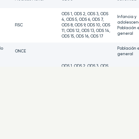
ODS 1, ODS 2, ODS 3, ODS
Infancia y
4, ODS 5, ODS 6, ODS 7,
adolescenc
FISC
ODS 8, ODS 9, ODS 10, ODS
Población 
11, ODS 12, ODS 13, ODS 14,
general
ODS 15, ODS 16, ODS 17
lo
Población 
ONCE
general
ODS 1, ODS 2, ODS 3, ODS
4, ODS 5, ODS 6, ODS 7,
Fundación
Población 
ODS 8, ODS 9, ODS 10, ODS
Canfranc
general
11, ODS 12, ODS 13, ODS 14,
ODS 15, ODS 16, ODS 17
de
Infancia y
Fundación Pioneros
adolescen
IES Batalla de
Comunida
ODS 13
Clavijo
educativa
Población 
Manos Unidas
ODS 4