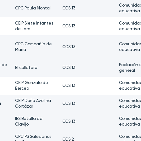
Comunida
CPC Paula Montal
ODS 13
educativa
CEIP Siete Infantes
Comunida
ODS 13
de Lara
educativa
CPC Compañía de
Comunida
ODS 13
María
educativa
n de
Población 
El colletero
ODS 13
general
CEIP Gonzalo de
Comunida
ODS 13
Berceo
educativa
CEIP Doña Avelina
Comunida
a
ODS 13
Cortázar
educativa
IES Batalla de
Comunida
ODS 13
Clavijo
educativa
CPCIPS Salesianos
Comunida
ODS 2