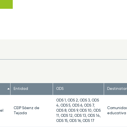
Entidad
ODS
Destinatar
ODS 1, ODS 2, ODS 3, ODS
4, ODS 5, ODS 6, ODS 7,
CEIP Sáenz de
Comunida
el
ODS 8, ODS 9, ODS 10, ODS
Tejada
educativa
11, ODS 12, ODS 13, ODS 14,
ODS 15, ODS 16, ODS 17