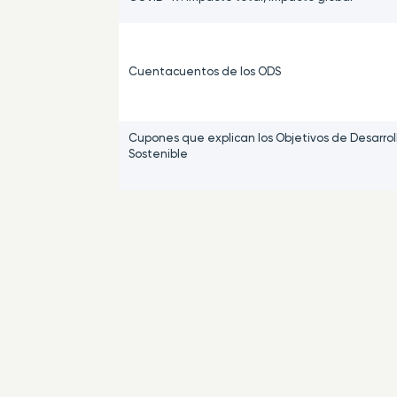
Cuentacuentos de los ODS
Cupones que explican los Objetivos de Desarrol
Sostenible
Desde La Rioja, un recorrido por los 17 ODS
DESPIERTA. Participación, Juventud y Objetivos 
Desarrollo Sostenible
Día de La Tierra en el IES Batalla de Clavijo
Día Internacional de la Alfabetización – 8 de