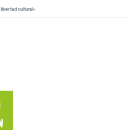
ibertad cultural»
y
n