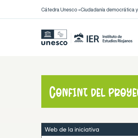
Cátedra Unesco «Ciudadanía democrática y l
Confint del proy
Web de la iniciativa