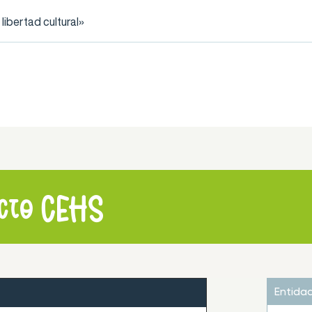
ibertad cultural»
ecto CEHS
Entida