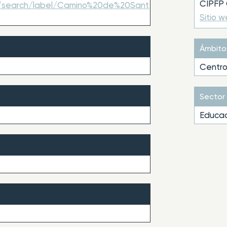
CIPFP 
om/search/label/Camino%20de%20Sant
Sitio 
Ámbito
Centro
Sector
Educac