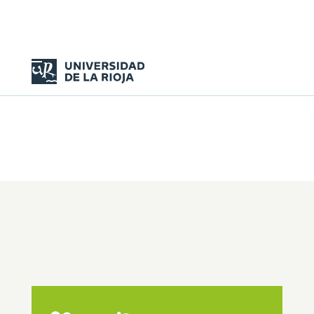
Cátedra Unesco
«Ciudadanía democrática
y libertad cultural»