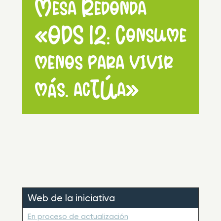
Mesa Redonda
«ODS 12: Consume
menos para vivir
más. acTÚa»
Web de la iniciativa
En proceso de actualización