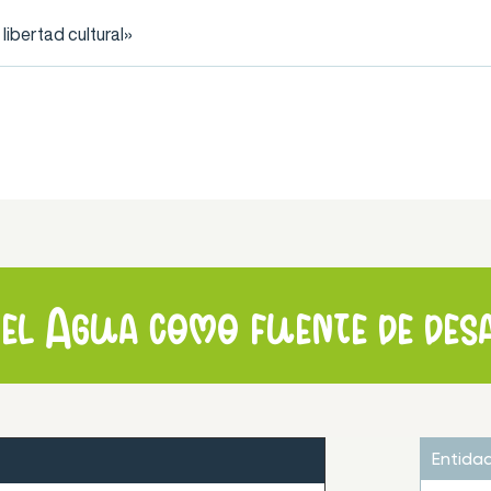
ibertad cultural»
 el Agua como fuente de des
Entida