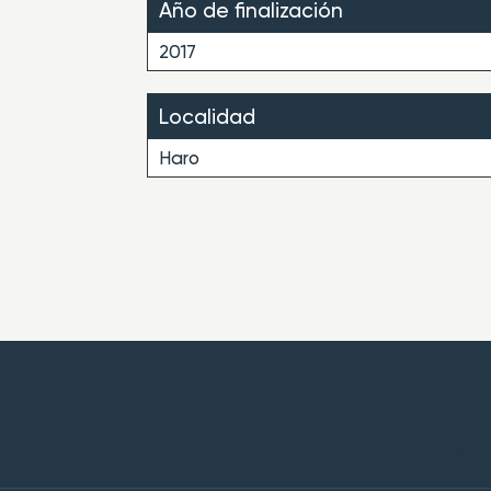
Año de finalización
2017
Localidad
Haro
LA