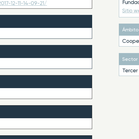
Fundac
017-12-11-14-09-21/
Sitio 
Ámbito
Cooper
Sector
Tercer