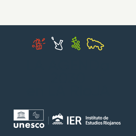
LA AGENDa
2030
en LA RIoJA