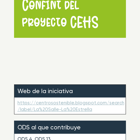
Confint del
proyecto CEHS
Web de la iniciativa
https://centrosostenible.blogspot.com/search
/label/La%20Salle-La%20Estrella
ODS al que contribuye
ODS 4, ODS 13