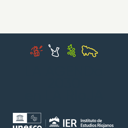
LA AGENDa
2030
en LA RIoJA