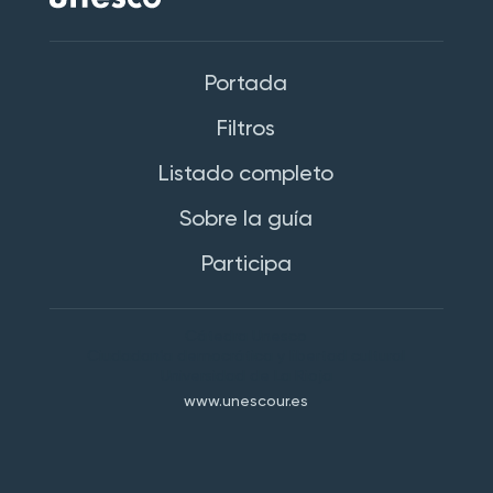
Portada
Filtros
Listado completo
Sobre la guía
Participa
Cátedra Unesco
Ciudadanía democrática y libertad cultural
Universidad de La Rioja
www.unescour.es