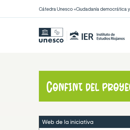
Cátedra Unesco «Ciudadanía democrática y l
Confint del proy
Web de la iniciativa