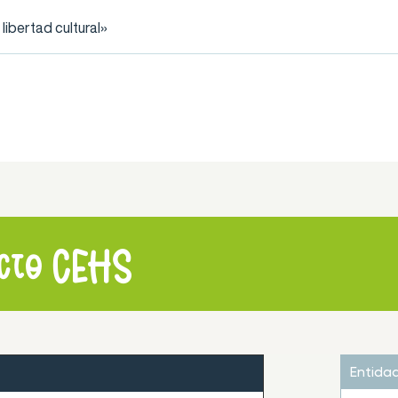
ibertad cultural»
ecto CEHS
Entida