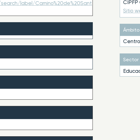
CIPFP 
om/search/label/Camino%20de%20Sant
Sitio 
Ámbito
Centro
Sector
Educac