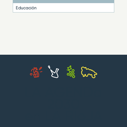
Educación
LA AGENDa
2030
en LA RIoJA