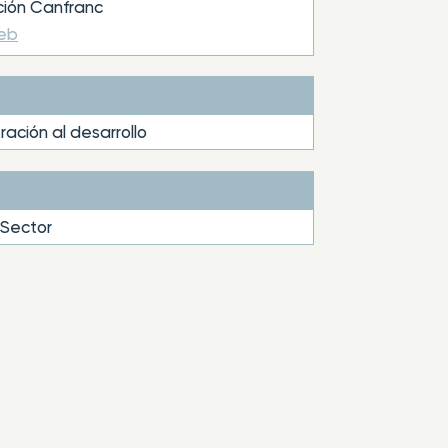
ión Canfranc
web
ación al desarrollo
 Sector