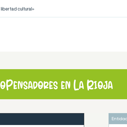
ibertad cultural»
roPensadores en La Rioja
Entida