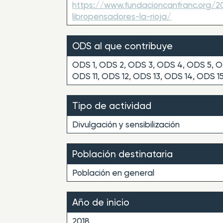
https://www.fundacioncanfranc.org/2
libropensadores-la-rioja/
ODS al que contribuye
ODS 1, ODS 2, ODS 3, ODS 4, ODS 5, O
ODS 11, ODS 12, ODS 13, ODS 14, ODS 1
Tipo de actividad
Divulgación y sensibilización
Población destinataria
Población en general
Año de inicio
2018