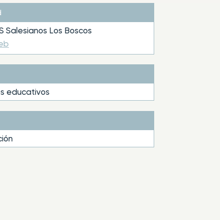
d
 Salesianos Los Boscos
web
s educativos
ión