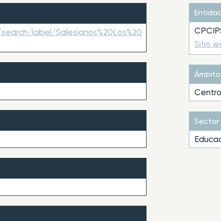
Entida
CPCIPS
m/search/label/Salesianos%20Los%20
Sitio 
Ámbito
Centro
Sector
Educac