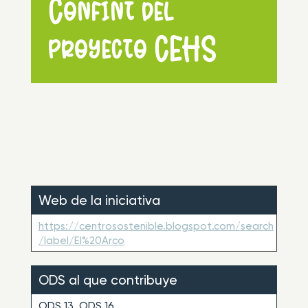
Confint del
proyecto CEHS
Web de la iniciativa
https://centrosostenible.blogspot.com/search
/label/El%20Arco
ODS al que contribuye
ODS 13, ODS 16