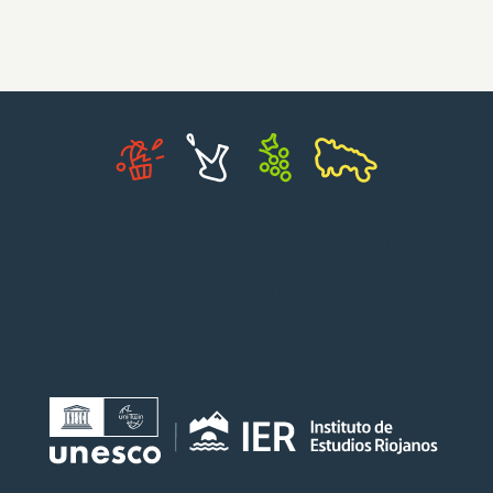
LA AGENDa
2030
en LA RIoJA