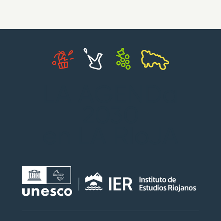
LA AGENDa
2030
en LA RIoJA