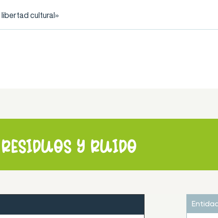
ibertad cultural»
 residuos y ruido
Entida