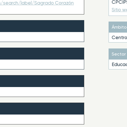
CPCIPS
om/search/label/Sagrado Corazón
Sitio 
Ámbito
Centro
Sector
Educac