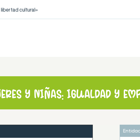
ibertad cultural»
eres y niñas: igualdad y em
Entida