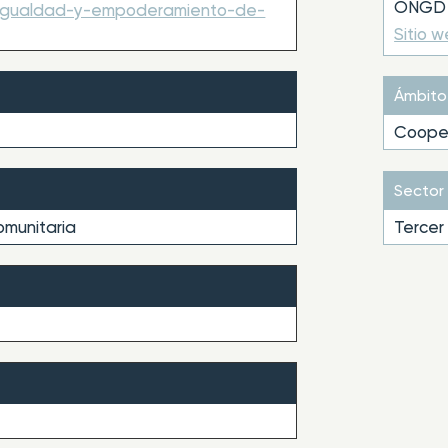
ONGD 
-igualdad-y-empoderamiento-de-
Sitio 
Ámbito
Cooper
Sector
omunitaria
Tercer