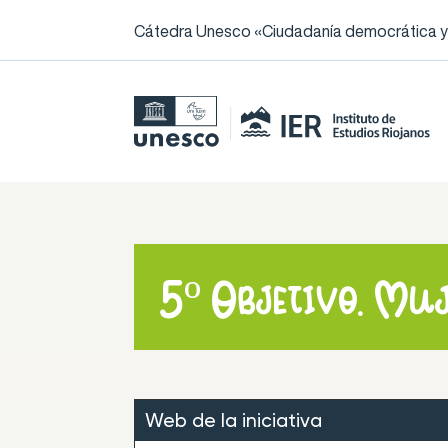
Cátedra Unesco «Ciudadanía democrática y l
5º Objetivo. Muj
Web de la iniciativa