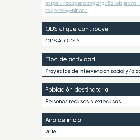
https://cooperaong.org/5o-objetivo
mujeres-y-ninas/
ODS al que contribuye
ODS 4, ODS 5
Tipo de actividad
Proyectos de intervención social y/o c
Población destinataria
Personas reclusas o exreclusas
Año de inicio
2016