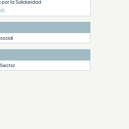
a por la Solidaridad
web
social
 Sector