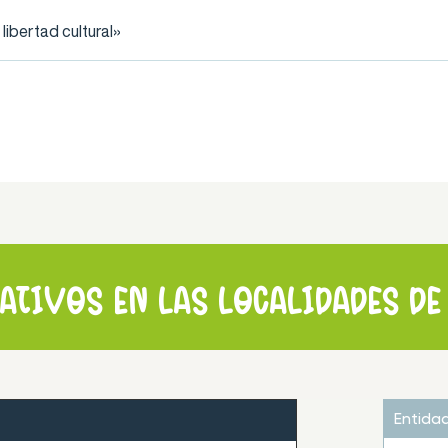
ibertad cultural»
tivos en las localidades d
Entida