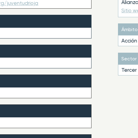
Alianz
rg/juventudrioja
Sitio 
Ámbito
Acción 
Sector
Tercer