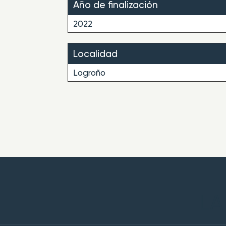
Año de finalización
2022
Localidad
Logroño
LA