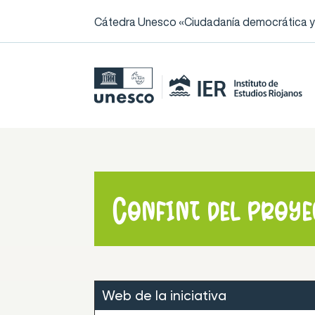
Cátedra Unesco «Ciudadanía democrática y l
Confint del proy
Web de la iniciativa