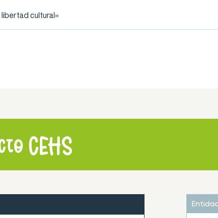
ibertad cultural»
ecto CEHS
Entida