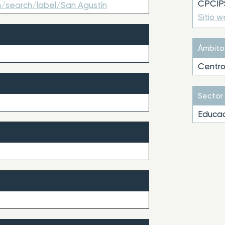
CPCIPS
m/search/label/San Agustín
Sitio 
Ámbito
Centro
Sector
Educac