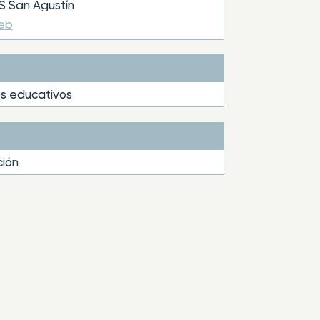
 San Agustín
web
s educativos
ión