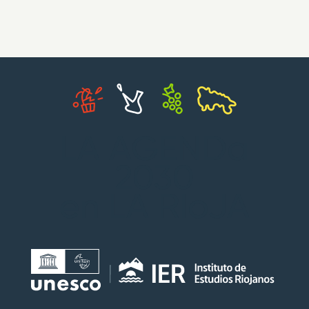
LA AGENDa
2030
en LA RIoJA