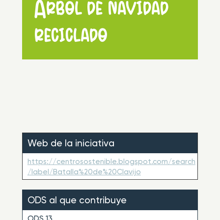
Árbol de navidad
reciclado
Web de la iniciativa
https://centrosostenible.blogspot.com/search
/label/Batalla%20de%20Clavijo
ODS al que contribuye
ODS 13