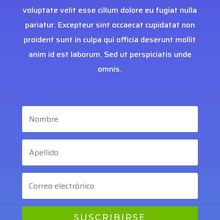
voluptate velit esse cillum dolore eu fugiat nulla
pariatur. Excepteur sint occaecat cupidatat non
proident sunt in culpa qui officia deserunt mollit
anim id est laborum. Sed ut perspiciatis unde
omnis.
SUSCRIBIRSE