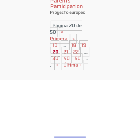
Parents
Participation
Proyecto europeo
Página 20 de
50
«
Primera
«
...
10
...
18
19
20
21
22
...
30
40
50
..
.
»
Última »