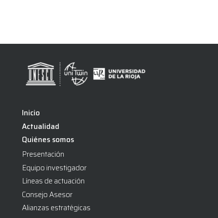
exclude-from-catalog
(0)
exclude-from-search
(0)
featured
(0)
outofstock
(0)
Inicio
Actualidad
rated-1
(0)
Quiénes somos
rated-2
(0)
Presentación
rated-3
(0)
Equipo investigador
publicaciones
(1)
Líneas de actuación
rated-4
(0)
Consejo Asesor
rated-5
(0)
Alianzas estratégicas
2010
(0)