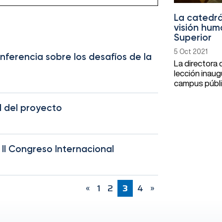
La catedrá
visión hum
Superior
5 Oct 2021
erencia sobre los desafíos de la
La directora 
lección inaug
campus públic
l del proyecto
II Congreso Internacional
«
1
2
3
4
»