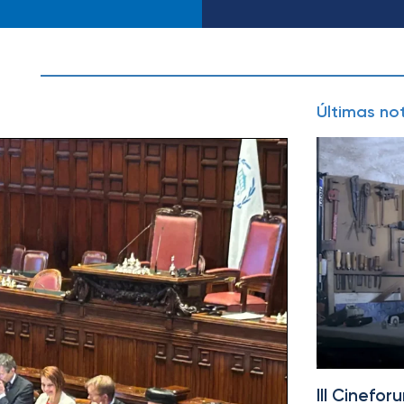
Últimas not
III Cinefo