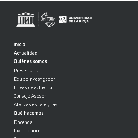
Enma Juaneda Ayensa
(1)
Esther Raya Díaz
(4)
Fermín Navaridas Nalda
(1)
Isabel Martínez Navas
(0)
Inicio
Leonor González Menorca
(0)
Actualidad
Mariola Urrea Corres
(0)
Quiénes somos
Presentación
Neus Caparrós Civera
(2)
Equipo investigador
Líneas de actuación
Consejo Asesor
Alianzas estratégicas
Qué hacemos
Docencia
Investigación